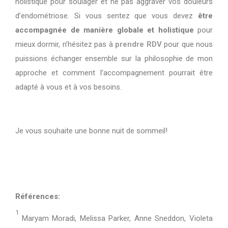
holistique pour soulager et ne pas aggraver vos douleurs
d’endométriose. Si vous sentez que vous devez
être
accompagn
é
e de manière globale et holistique
pour
mieux dormir, n’hésitez pas à
prendre RDV
pour que nous
puissions
é
changer ensemble sur la philosophie de mon
approche et comment l’accompagnement pourrait être
adapté à vous et à vos besoins.
Je vous souhaite une bonne nuit de sommeil!
Références:
1
Maryam Moradi, Melissa Parker, Anne Sneddon, Violeta