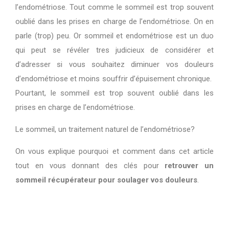
l’endom
é
triose. Tout comme
le sommeil est trop souvent
oubli
é dans les prises en charge de l’endom
étriose. On en
parle (trop) peu.
Or s
ommeil et endom
é
triose est un duo
qui peut se r
é
v
é
ler tres judicieux de consid
é
rer et
d’adresser si vous souhaitez diminuer vos douleurs
d’endom
é
triose et moins souffrir d’
é
puisement chronique.
Pourtant, le sommeil est trop souvent oubli
é dans les
prises en charge de l’endom
étriose.
Le sommeil, un traitement naturel de l’endom
étriose?
On vous explique pourquoi et comment dans cet article
tout en vous donnant des clés pour
retrouver un
sommeil r
écup
érateur
pour soulager vos douleurs
.