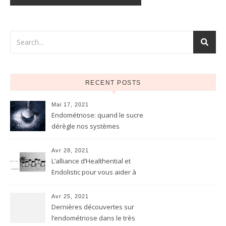
RECENT POSTS
Mai 17, 2021
Endométriose: quand le sucre
dérègle nos systèmes
(digestif, hormonal,
immunitaire…)
Avr 28, 2021
L’alliance d’Healthential et
Endolistic pour vous aider à
soulager naturellement
l’endométriose
Avr 25, 2021
Dernières découvertes sur
l’endométriose dans le très