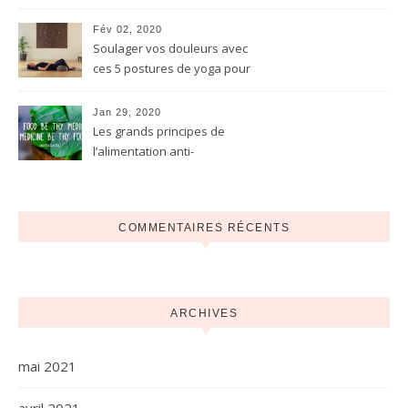
reconnu The Lancet. Ce qu’il
faut en retenir
Fév 02, 2020
Soulager vos douleurs avec
ces 5 postures de yoga pour
l’endométriose
Jan 29, 2020
Les grands principes de
l’alimentation anti-
inflammatoire pour
l’endométriose
COMMENTAIRES RÉCENTS
ARCHIVES
mai 2021