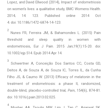
Lopez, and David Ellwood (2014), Impact of endometriosis
on women’s lives: a qualitative study, BMC Womens Health.
2014; 14: 123. Published online 2014 Oct
4. doi: 10.1186/1472-6874-14-123.
2
Nunes FR, Ferreira JM, & Bahamondes L. (2015) Pain
threshold and sleep quality in women with
endometriosis, Eur J Pain. 2015 Jan;19(1):15-20. doi:
10.1002/ejp.514. Epub 2014 Apr 14.
3
Schwertner A, Conceição Dos Santos CC, Costa GD,
Deitos A, de Souza A, de Souza IC, Torres IL, da Cunha
Filho JS, & Caumo W. (2013) Efficacy of melatonin in the
treatment of endometriosis: a phase II, randomized,
double-blind, placebo-controlled trial,
Pain
, 154(6), 874-81.
doi: 10.1016/j.pain.2013.02.025.
4
Mosher AA, Tsoulis MW, Lim J, Tan C, Agarwal SK,