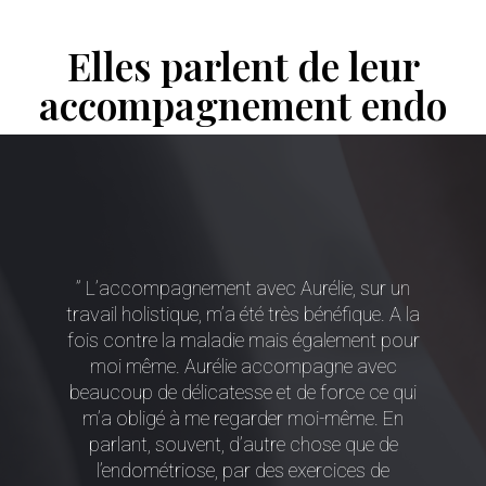
Elles parlent de leur
accompagnement endo
” L’accompagnement avec Aurélie, sur un
travail holistique, m’a été très bénéfique. A la
fois contre la maladie mais également pour
moi même. Aurélie accompagne avec
beaucoup de délicatesse et de force ce qui
m’a obligé à me regarder moi-même. En
parlant, souvent, d’autre chose que de
l’endométriose, par des exercices de