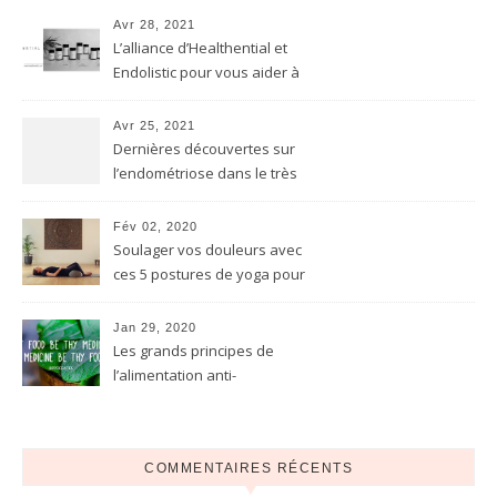
immunitaire…)
Avr 28, 2021
L’alliance d’Healthential et
Endolistic pour vous aider à
soulager naturellement
l’endométriose
Avr 25, 2021
Dernières découvertes sur
l’endométriose dans le très
reconnu The Lancet. Ce qu’il
faut en retenir
Fév 02, 2020
Soulager vos douleurs avec
ces 5 postures de yoga pour
l’endométriose
Jan 29, 2020
Les grands principes de
l’alimentation anti-
inflammatoire pour
l’endométriose
COMMENTAIRES RÉCENTS