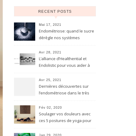
RECENT POSTS
Mai 17, 2021
Endométriose: quand le sucre
dérègle nos systèmes
(digestif, hormonal,
immunitaire…)
Avr 28, 2021
L’alliance d’Healthential et
Endolistic pour vous aider à
soulager naturellement
l’endométriose
Avr 25, 2021
Dernières découvertes sur
l’endométriose dans le très
reconnu The Lancet. Ce qu’il
faut en retenir
Fév 02, 2020
Soulager vos douleurs avec
ces 5 postures de yoga pour
l’endométriose
Jan 29, 2020