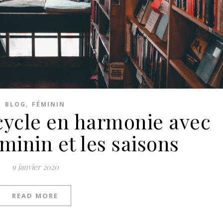
,
BLOG
FÉMININ
 cycle en harmonie avec
minin et les saisons
9 janvier 2020
READ MORE